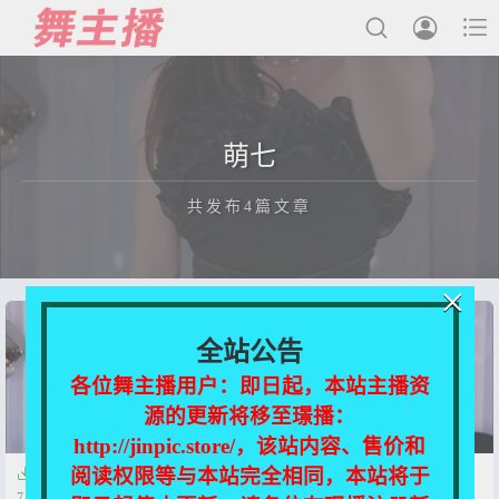



最新发布
萌七
国内主播
共发布4篇文章
国外主播
主播合集
×
充值&解压说明
正在为您加载新内容
全站公告
用户中心
各位舞主播用户：即日起，本站主播资
源的更新将移至璟播：
会员登陆
http://jinpic.store/，该站内容、售价和
阅读权限等与本站完全相同，本站将于


【抖音】萌七 舞蹈合集【27V-
【抖音】萌七 舞蹈合集【27V-
7.56G】
7.56G】