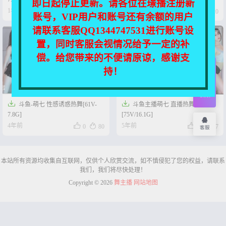
即日起停止更新。请各位在璟播注册新




1年前
1年前
0
15
0
20
账号，VIP用户和账号还有余额的用户
请联系客服QQ1344747531进行账号设
置，同时客服会视情况给予一定的补
偿。给您带来的不便请原谅，感谢支
持！
开通
会员
权限


斗鱼-萌七 性感诱惑热舞[61V-
斗鱼主播萌七 直播热舞合集
7.8G]
[75V/16.1G]




4年前
5年前
0
80
0
67
客服
本站所有资源均收集自互联网，仅供个人欣赏交流，如不慎侵犯了您的权益，请联系
我们，我们将尽快处理！
Copyright © 2026
舞主播
网站地图