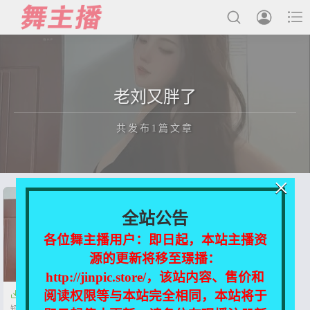



最新发布
老刘又胖了
国内主播
共发布1篇文章
国外主播
主播合集
×
充值&解压说明
正在为您加载新内容
全站公告
用户中心
各位舞主播用户：即日起，本站主播资
源的更新将移至璟播：
会员登陆
http://jinpic.store/，该站内容、售价和
阅读权限等与本站完全相同，本站将于

【抖音主播】老刘又胖了 舞蹈
短视频【8V-60.7M】