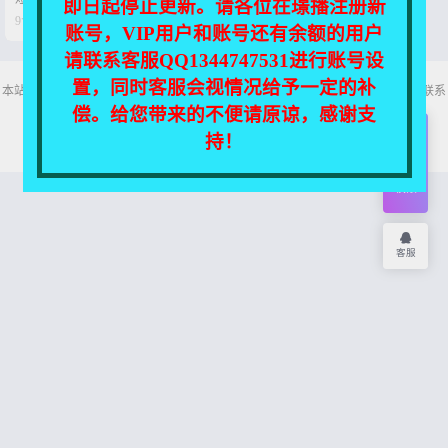
即日起停止更新。请各位在璟播注册新


9个月前
0
46
账号，VIP用户和账号还有余额的用户
请联系客服QQ1344747531进行账号设
置，同时客服会视情况给予一定的补
本站所有资源均收集自互联网，仅供个人欣赏交流，如不慎侵犯了您的权益，请联系
我们，我们将尽快处理！
偿。给您带来的不便请原谅，感谢支
Copyright © 2026
舞主播
网站地图
持！
开通
会员
权限
客服