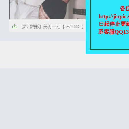
各
http://
日起停止更


【舞出精彩】美玥 一期【5V/5.66G 】
【舞出精彩
系客服QQ1


1年前
1年前
0
18
本站所有资源均收