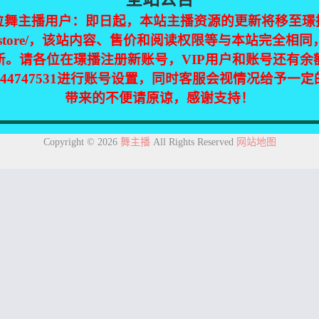
位舞主播用户：即日起，本站主播资源的更新将移至璟
jinpic.store/，该站内容、售价和阅读权限等与本站完全
新。请各位在璟播注册新账号，VIP用户和账号还有余
】美玥 第1期【5V-5.66G】
344747531进行账号设置，同时客服会视情况给予一


0
17
带来的不便请原谅，感谢支持！
集自互联网，仅供个人欣赏交流，如不慎侵犯了您的权益，请联系我们，
Copyright © 2026
舞主播
All Rights Reserved
网站地图