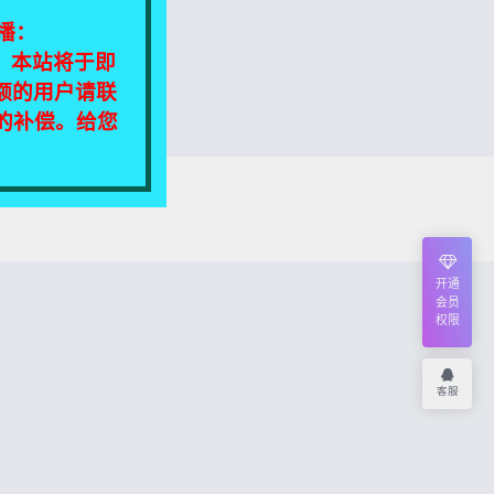
播：
相同，本站将于即
额的用户请联
定的补偿。给您
我们将尽快处理！
开通
会员
权限
客服