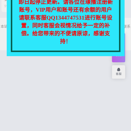
即日起停止更新。请各位在璟播注册新


9个月前
0
15
账号，VIP用户和账号还有余额的用户
请联系客服QQ1344747531进行账号设
置，同时客服会视情况给予一定的补
本站所有资源均收集自互联网，仅供个人欣赏交流，如不慎侵犯了您的权益，请联系
我们，我们将尽快处理！
偿。给您带来的不便请原谅，感谢支
Copyright © 2026
舞主播
网站地图
持！
开通
会员
权限
客服