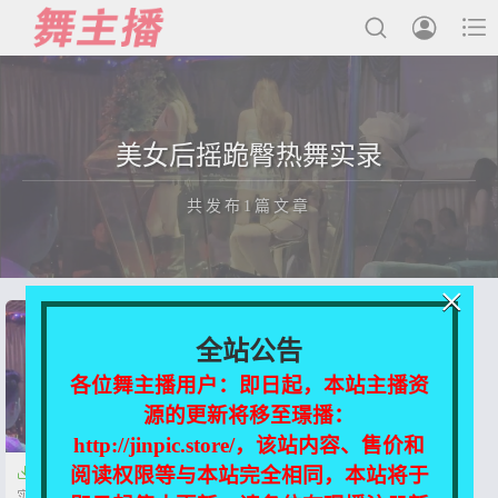



最新发布
美女后摇跪臀热舞实录
国内主播
共发布1篇文章
国外主播
主播合集
×
充值&解压说明
正在为您加载新内容
全站公告
用户中心
各位舞主播用户：即日起，本站主播资
源的更新将移至璟播：
会员登陆
http://jinpic.store/，该站内容、售价和
阅读权限等与本站完全相同，本站将于

【越南夜店】美女后摇跪臀热舞
实录【18V-4.31G】