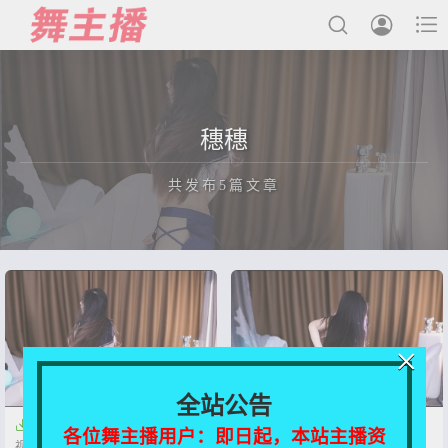



最新发布
穗穗
国内主播
共发布5篇文章
国外主播
主播合集
充值&解压说明
正在为您加载新内容
用户中心
×
会员登陆
全站公告


【网易CC】穗穗 定制付费舞蹈
【CC】穗穗 全新极品定制热舞
各位舞主播用户：即日起，本站主播资
视频【3V-940M】
【5V-2.77G】