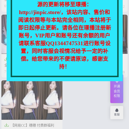
源的更新将移至璟播：




6个月前
7个月前
0
10
0
12
http://jinpic.store/，该站内容、售价和
阅读权限等与本站完全相同，本站将于
即日起停止更新。请各位在璟播注册新
账号，VIP用户和账号还有余额的用户
请联系客服QQ1344747531进行账号设
置，同时客服会视情况给予一定的补
偿。给您带来的不便请原谅，感谢支


【CC】穗穗 万元定制热舞 尺度
【网易CC】穗穗 抖胸热舞无水
全开【2V-1.36G】
剪辑【462MB】
持！




7个月前
2年前
0
17
0
99
开通
会员
权限
客服

【网易CC】穗穗 付费群福利