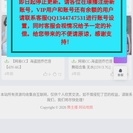
即日起停止更新。请各位在璟播注册新




2年前
3年前
0
28
0
55
账号，VIP用户和账号还有余额的用户
请联系客服QQ1344747531进行账号设
置，同时客服会视情况给予一定的补
偿。给您带来的不便请原谅，感谢支
持！
开通
会员
权限


【网易CC】海盗团乔巴音
网易CC-海盗团乔巴音 6月精选
【43V-6G】
舞蹈合集 无水[15V/3.7G]




4年前
4年前
0
72
0
48
客服
本站所有资源均收集自互联网，仅供个人欣赏交流，如不慎侵犯了您的权益，请联系
我们，我们将尽快处理！
Copyright © 2026
舞主播
网站地图