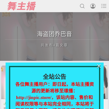



最新发布
海盗团乔巴音
国内主播
共发布4篇文章
国外主播
主播合集
×
充值&解压说明
正在为您加载新内容
全站公告
用户中心
各位舞主播用户：即日起，本站主播资
源的更新将移至璟播：
会员登陆
http://jinpic.store/，该站内容、售价和
阅读权限等与本站完全相同，本站将于


【CC直播】海盗团乔巴音 2409
【网易CC】海盗团乔巴音
精选热舞【49V-7.7G】
【50V-12.7G】