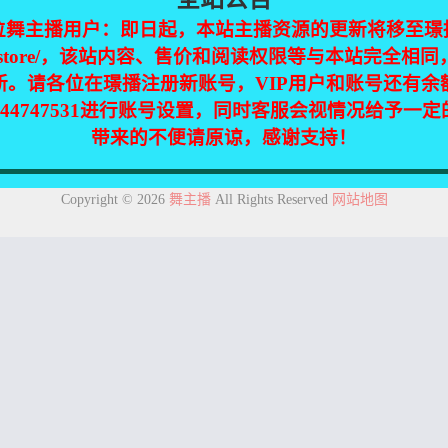
位舞主播用户：即日起，本站主播资源的更新将移至璟
jinpic.store/，该站内容、售价和阅读权限等与本站完全
新。请各位在璟播注册新账号，VIP用户和账号还有余
344747531进行账号设置，同时客服会视情况给予一
带来的不便请原谅，感谢支持！
集自互联网，仅供个人欣赏交流，如不慎侵犯了您的权益，请联系我们，
Copyright © 2026
舞主播
All Rights Reserved
网站地图