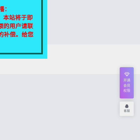
播：
相同，本站将于即
额的用户请联
定的补偿。给您
我们将尽快处理！
开通
会员
权限
客服