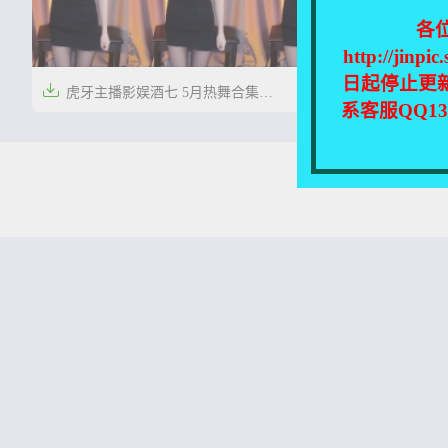
各
http://
日起停止更

虎牙主播影娱酒七 5月热舞合集
系客服QQ1
[59V/8.81G]


5年前
0
51
本站所有资源均收