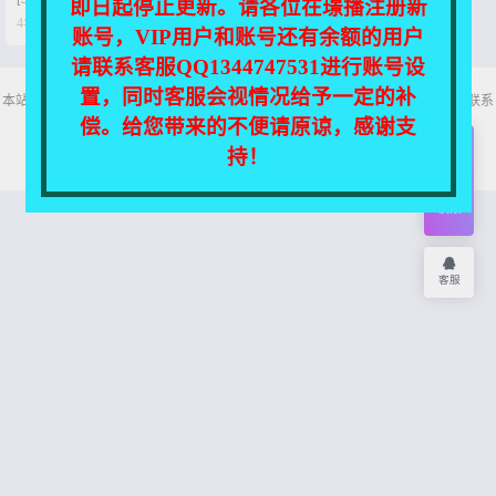
即日起停止更新。请各位在璟播注册新


4年前
0
167
账号，VIP用户和账号还有余额的用户
请联系客服QQ1344747531进行账号设
置，同时客服会视情况给予一定的补
本站所有资源均收集自互联网，仅供个人欣赏交流，如不慎侵犯了您的权益，请联系
我们，我们将尽快处理！
偿。给您带来的不便请原谅，感谢支
Copyright © 2026
舞主播
网站地图
持！
开通
会员
权限
客服