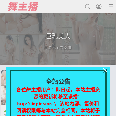



最新发布
巨乳美人
国内主播
共发布1篇文章
国外主播
主播合集
×
充值&解压说明
正在为您加载新内容
全站公告
用户中心
各位舞主播用户：即日起，本站主播资
源的更新将移至璟播：
会员登陆
http://jinpic.store/，该站内容、售价和
阅读权限等与本站完全相同，本站将于

巨乳美人-仙仙辰 比賽限定
[306P/2V/204M]