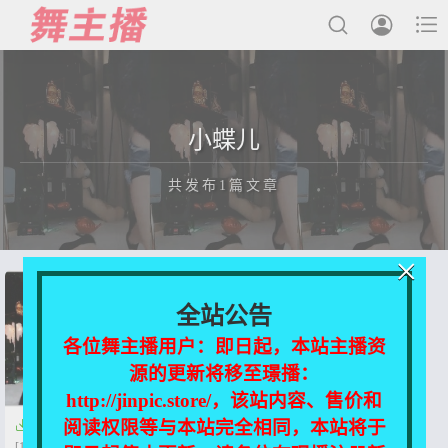



最新发布
小蝶儿
国内主播
共发布1篇文章
国外主播
主播合集
×
充值&解压说明
正在为您加载新内容
全站公告
用户中心
各位舞主播用户：即日起，本站主播资
源的更新将移至璟播：
会员登陆
http://jinpic.store/，该站内容、售价和
阅读权限等与本站完全相同，本站将于

虎牙-小蝶儿 定制合集
[11V/2.72G]