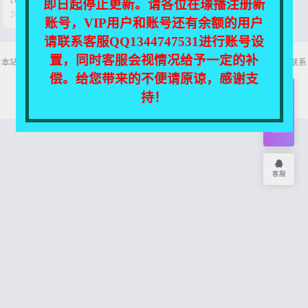
即日起停止更新。请各位在璟播注册新


5年前
0
38
账号，VIP用户和账号还有余额的用户
请联系客服QQ1344747531进行账号设
置，同时客服会视情况给予一定的补
本站所有资源均收集自互联网，仅供个人欣赏交流，如不慎侵犯了您的权益，请联系
我们，我们将尽快处理！
偿。给您带来的不便请原谅，感谢支
Copyright © 2026
舞主播
网站地图
持！
开通
会员
权限
客服