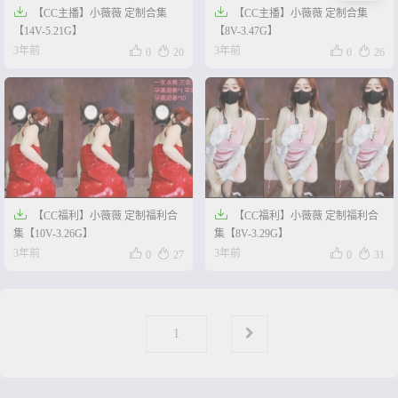


【CC主播】小薇薇 定制合集
【CC主播】小薇薇 定制合集
【14V-5.21G】
【8V-3.47G】




3年前
3年前
0
20
0
26


【CC福利】小薇薇 定制福利合
【CC福利】小薇薇 定制福利合
集【10V-3.26G】
集【8V-3.29G】




3年前
3年前
0
27
0
31
第
页
1