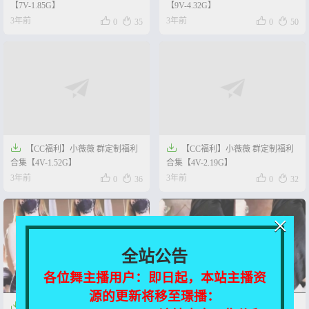
【7V-1.85G】
【9V-4.32G】




3年前
3年前
0
35
0
50


【CC福利】小薇薇 群定制福利
【CC福利】小薇薇 群定制福利
合集【4V-1.52G】
合集【4V-2.19G】




3年前
3年前
0
36
0
32
×
全站公告
各位舞主播用户：即日起，本站主播资
源的更新将移至璟播：


【CC主播】小薇薇 群定制合集
【CC福利】小薇薇 群定制福利