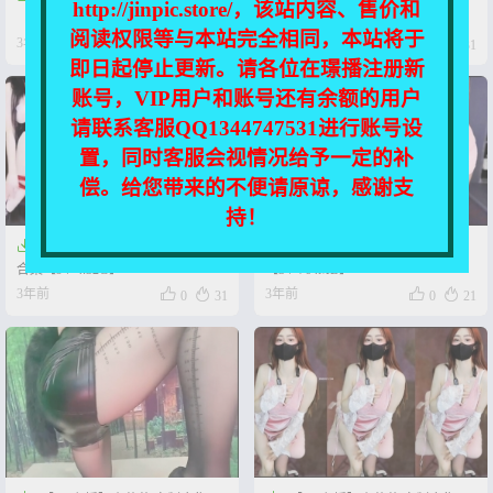
http://jinpic.store/，该站内容、售价和
【3V-472MB】
合集【7V-1.85G】
阅读权限等与本站完全相同，本站将于




3年前
3年前
0
32
0
31
即日起停止更新。请各位在璟播注册新
账号，VIP用户和账号还有余额的用户
请联系客服QQ1344747531进行账号设
置，同时客服会视情况给予一定的补
偿。给您带来的不便请原谅，感谢支
持！


【CC福利】小薇薇 群定制福利
【CC主播】小薇薇 群定制合集
合集【9V-4.32G】
【3V-764MB】




3年前
3年前
0
31
0
21