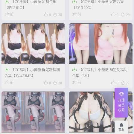


【CC主播】小薇薇 定制合集
【CC主播】小薇薇 定制合集
【9V-2.01G】
【8V-3.29G】




3年前
3年前
0
38
0
20


【CC福利】小薇薇 群定制福利
【CC福利】小薇薇 群定制福利
合集【3V-473MB】
合集【3V】




3年前
3年前
0
30
0
22
开通
会员
权限
客服