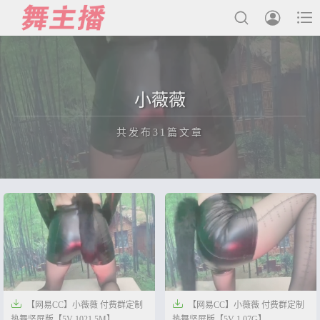



最新发布
小薇薇
国内主播
共发布31篇文章
国外主播
主播合集
充值&解压说明
正在为您加载新内容
用户中心
会员登陆


【网易CC】小薇薇 付费群定制
【网易CC】小薇薇 付费群定制
热舞竖屏版【5V-1021.5M】
热舞竖屏版【5V-1.07G】