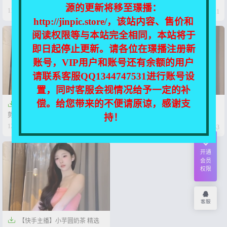
源的更新将移至璟播：




11个月前
12个月前
0
11
0
11
http://jinpic.store/，该站内容、售价和
阅读权限等与本站完全相同，本站将于
即日起停止更新。请各位在璟播注册新
账号，VIP用户和账号还有余额的用户
请联系客服QQ1344747531进行账号设
置，同时客服会视情况给予一定的补
偿。给您带来的不便请原谅，感谢支


【快手主播】小芋圆奶茶 舞蹈
【快手】小芋圆奶茶 直播热舞
剪辑【51V-2.2G】
合集【47V-2.4G】
持！




12个月前
1年前
0
12
0
33
开通
会员
权限
客服

【快手主播】小芋圆奶茶 精选