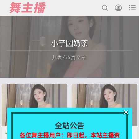



最新发布
小芋圆奶茶
国内主播
共发布5篇文章
国外主播
主播合集
充值&解压说明
正在为您加载新内容
用户中心
×
会员登陆
全站公告


【抖音】小芋圆奶茶 精选热舞
【快手主播】小芋圆奶茶 舞蹈
各位舞主播用户：即日起，本站主播资
【51V-2.2G】
剪辑【51V-2.2G】