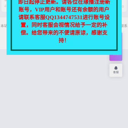
即日起停止更新。请各位在璟播注册新




4年前
4年前
0
46
0
30
账号，VIP用户和账号还有余额的用户
请联系客服QQ1344747531进行账号设
置，同时客服会视情况给予一定的补
本站所有资源均收集自互联网，仅供个人欣赏交流，如不慎侵犯了您的权益，请联系
我们，我们将尽快处理！
偿。给您带来的不便请原谅，感谢支
Copyright © 2026
舞主播
网站地图
持！
开通
会员
权限
客服