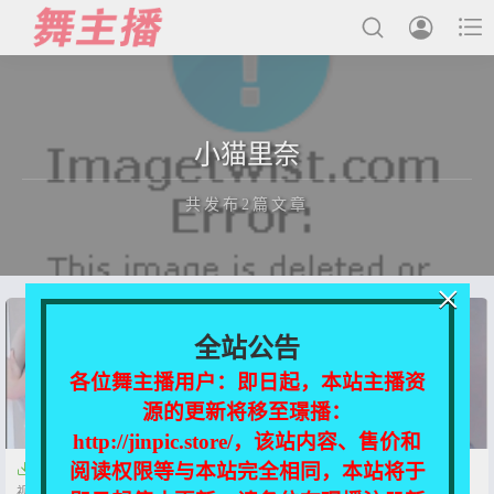



最新发布
小猫里奈
国内主播
共发布2篇文章
国外主播
主播合集
×
充值&解压说明
正在为您加载新内容
全站公告
用户中心
各位舞主播用户：即日起，本站主播资
源的更新将移至璟播：
会员登陆
http://jinpic.store/，该站内容、售价和
阅读权限等与本站完全相同，本站将于


虎牙-小猫里奈 1314星光群舞蹈
虎牙-小猫里奈 1314星光群舞蹈
视频[18V-1.08G]
合集[18V/1.09G]