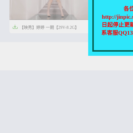
各
http://
日起停止更

【映秀】婷婷 一期【29V-8.2G】
系客服QQ1


2年前
0
53
本站所有资源均收