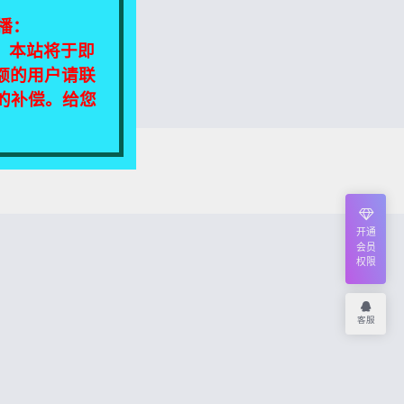
播：
相同，本站将于即
额的用户请联
定的补偿。给您
我们将尽快处理！
开通
会员
权限
客服