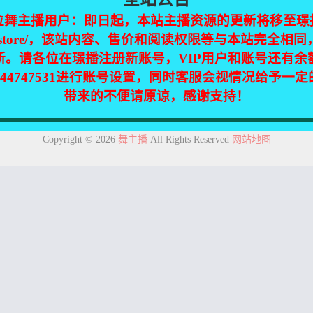
位舞主播用户：即日起，本站主播资源的更新将移至璟
jinpic.store/，该站内容、售价和阅读权限等与本站完全
新。请各位在璟播注册新账号，VIP用户和账号还有余
344747531进行账号设置，同时客服会视情况给予一
带来的不便请原谅，感谢支持！
集自互联网，仅供个人欣赏交流，如不慎侵犯了您的权益，请联系我们，
Copyright © 2026
舞主播
All Rights Reserved
网站地图