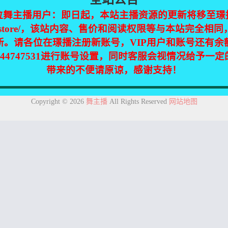
位舞主播用户：即日起，本站主播资源的更新将移至璟
jinpic.store/，该站内容、售价和阅读权限等与本站完全
新。请各位在璟播注册新账号，VIP用户和账号还有余
344747531进行账号设置，同时客服会视情况给予一
带来的不便请原谅，感谢支持！
集自互联网，仅供个人欣赏交流，如不慎侵犯了您的权益，请联系我们，
Copyright © 2026
舞主播
All Rights Reserved
网站地图