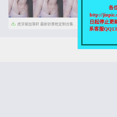
各
http://
日起停止更

虎牙娱加落轩 最新钞票枪定制合集
系客服QQ1
[22V/2.22G]


5年前
0
43
本站所有资源均收