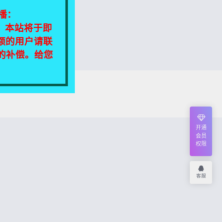
播：
相同，本站将于即
额的用户请联
定的补偿。给您
我们将尽快处理！
开通
会员
权限
客服