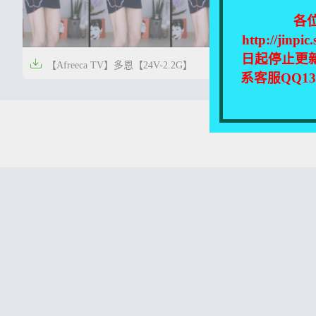
各
http://
日起停止更


【Afreeca TV】多恩【24V-2.2G】
【Afree
系客服QQ1


3年前
4年前
0
34
本站所有资源均收