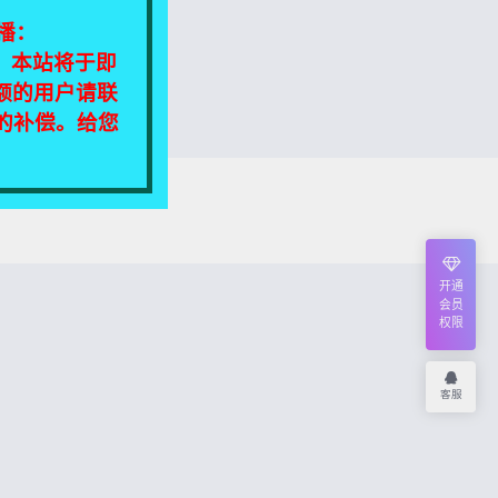
播：
相同，本站将于即
额的用户请联
定的补偿。给您
我们将尽快处理！
开通
会员
权限
客服