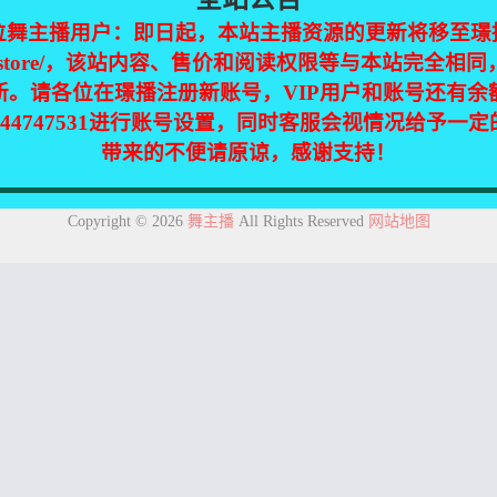
位舞主播用户：即日起，本站主播资源的更新将移至璟
jinpic.store/，该站内容、售价和阅读权限等与本站完全
新。请各位在璟播注册新账号，VIP用户和账号还有余
ca TV】多恩【47V-7.5G】
344747531进行账号设置，同时客服会视情况给予一


0
15
带来的不便请原谅，感谢支持！
集自互联网，仅供个人欣赏交流，如不慎侵犯了您的权益，请联系我们，
Copyright © 2026
舞主播
All Rights Reserved
网站地图