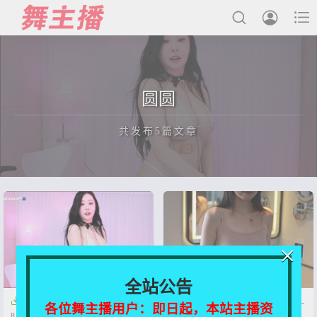



最新发布
圆圆
国内主播
共发布5篇文章
国外主播
主播合集
充值&解压说明
正在为您加载新内容
用户中心
×
会员登陆
全站公告


【Afreeca TV】圆圆【41V-
【PANS】雨柔-七七-白白-圆圆-
各位舞主播用户：即日起，本站主播资
8.7G】
禾禾经典收藏901-897私房视图合集