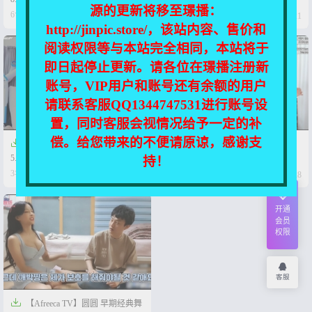
源的更新将移至璟播：
【995P+5V-6.95G】




6个月前
7个月前
0
11
0
21
http://jinpic.store/，该站内容、售价和
阅读权限等与本站完全相同，本站将于
即日起停止更新。请各位在璟播注册新
账号，VIP用户和账号还有余额的用户
请联系客服QQ1344747531进行账号设
置，同时客服会视情况给予一定的补
偿。给您带来的不便请原谅，感谢支


【Afreeca TV】圆圆【30V-
【Afreeca TV】圆圆的【42V-
5.5G】
7.2G】
持！




3年前
3年前
0
27
0
28
开通
会员
权限
客服

【Afreeca TV】圆圆 早期经典舞