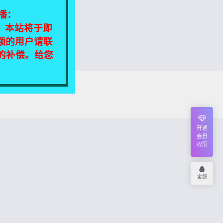
播：
相同，本站将于即
额的用户请联
定的补偿。给您
我们将尽快处理！
开通
会员
权限
客服