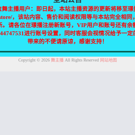
位舞主播用户：即日起，本站主播资源的更新将移至璟
jinpic.store/，该站内容、售价和阅读权限等与本站完全
新。请各位在璟播注册新账号，VIP用户和账号还有余
】嘉映南风【35V-4.3G】
344747531进行账号设置，同时客服会视情况给予一


0
31
带来的不便请原谅，感谢支持！
集自互联网，仅供个人欣赏交流，如不慎侵犯了您的权益，请联系我们，
Copyright © 2026
舞主播
All Rights Reserved
网站地图