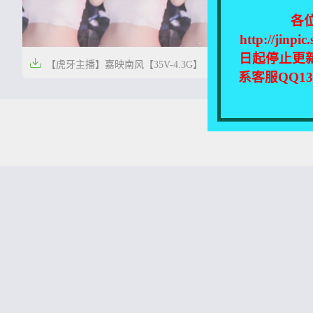
各
http://
日起停止更


【虎牙主播】嘉映南风【35V-4.3G】
【虎牙主播
系客服QQ1


2年前
2年前
0
20
本站所有资源均收