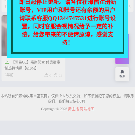
即日起停止更新。请各位在璟播注册新




1年前
1年前
0
19
0
26
账号，VIP用户和账号还有余额的用户
请联系客服QQ1344747531进行账号设
置，同时客服会视情况给予一定的补
偿。给您带来的不便请原谅，感谢支
持！
开通
会员
权限

【网易CC】嘉尚熊宝 付费群定
制热舞情趣【610M】


2年前
0
22
客服
本站所有资源均收集自互联网，仅供个人欣赏交流，如不慎侵犯了您的权益，请联系
我们，我们将尽快处理！
Copyright © 2026
舞主播
网站地图