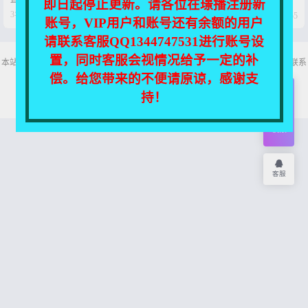
即日起停止更新。请各位在璟播注册新




3年前
3年前
0
54
0
55
账号，VIP用户和账号还有余额的用户
请联系客服QQ1344747531进行账号设
置，同时客服会视情况给予一定的补
本站所有资源均收集自互联网，仅供个人欣赏交流，如不慎侵犯了您的权益，请联系
我们，我们将尽快处理！
偿。给您带来的不便请原谅，感谢支
Copyright © 2026
舞主播
网站地图
持！
开通
会员
权限
客服