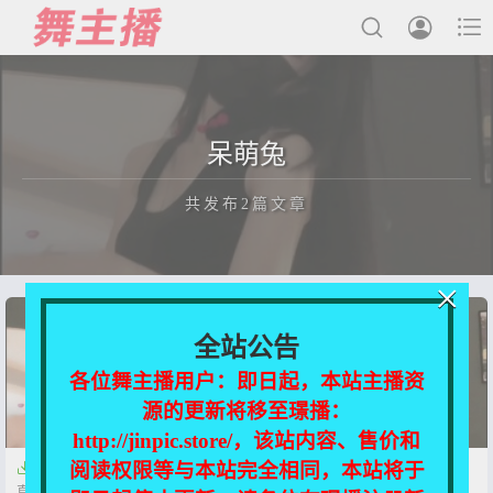



最新发布
呆萌兔
国内主播
共发布2篇文章
国外主播
主播合集
×
充值&解压说明
正在为您加载新内容
全站公告
用户中心
各位舞主播用户：即日起，本站主播资
源的更新将移至璟播：
会员登陆
http://jinpic.store/，该站内容、售价和
阅读权限等与本站完全相同，本站将于


【抖音】呆萌兔 兔兔啊 会员群
【抖音福利】呆萌兔丨兔兔啊
直播热舞合集【24V-2.8G】
会员群 直播热舞合集【24V-2.8G】