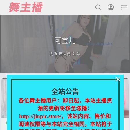



最新发布
可宝儿
国内主播
共发布4篇文章
国外主播
主播合集
×
充值&解压说明
正在为您加载新内容
全站公告
用户中心
各位舞主播用户：即日起，本站主播资
源的更新将移至璟播：
会员登陆
http://jinpic.store/，该站内容、售价和
阅读权限等与本站完全相同，本站将于


【CC】可宝儿 土豪定制热舞
【网易CC】可宝儿 土豪定制热
【459MB】
舞 升级【635MB】