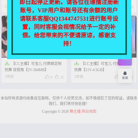
即日起停止更新。请各位在璟播注册新




2年前
3年前
0
38
0
20
账号，VIP用户和账号还有余额的用户
请联系客服QQ1344747531进行账号设
置，同时客服会视情况给予一定的补
偿。给您带来的不便请原谅，感谢支
持！
开通
会员
权限


【CC主播】可宝儿 付费群定制
【CC主播】可宝儿 付费群定制
热舞 双视角【2V-304MB】
热舞【11V-4.5GB】




3年前
3年前
0
31
0
12
客服
本站所有资源均收集自互联网，仅供个人欣赏交流，如不慎侵犯了您的权益，请联系
我们，我们将尽快处理！
Copyright © 2026
舞主播
网站地图