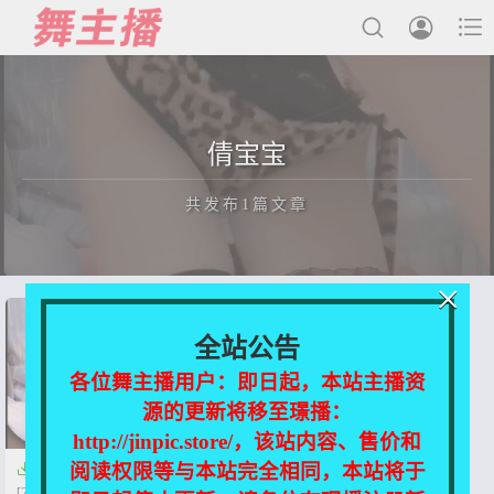



最新发布
倩宝宝
国内主播
共发布1篇文章
国外主播
主播合集
×
充值&解压说明
正在为您加载新内容
全站公告
用户中心
各位舞主播用户：即日起，本站主播资
源的更新将移至璟播：
会员登陆
http://jinpic.store/，该站内容、售价和
阅读权限等与本站完全相同，本站将于

快手倩宝宝 付费诱惑自拍
[20V/100M]