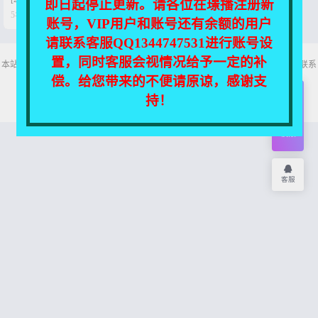
即日起停止更新。请各位在璟播注册新


5年前
0
154
账号，VIP用户和账号还有余额的用户
请联系客服QQ1344747531进行账号设
置，同时客服会视情况给予一定的补
本站所有资源均收集自互联网，仅供个人欣赏交流，如不慎侵犯了您的权益，请联系
我们，我们将尽快处理！
偿。给您带来的不便请原谅，感谢支
Copyright © 2026
舞主播
网站地图
持！
开通
会员
权限
客服