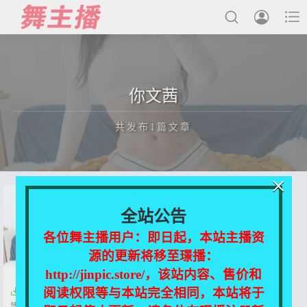



最新发布
你文茜
国内主播
共发布1篇文章
国外主播
主播合集
×
充值&解压说明
正在为您加载新内容
全站公告
用户中心
各位舞主播用户：即日起，本站主播资
源的更新将移至璟播：
会员登陆
http://jinpic.store/，该站内容、售价和
阅读权限等与本站完全相同，本站将于

健身博主-你文茜 微密圈视图+微
博相册合集[856P/16V/1.1GB]