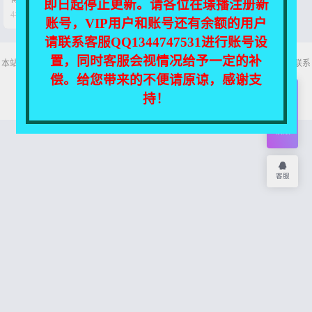
即日起停止更新。请各位在璟播注册新


4年前
0
347
账号，VIP用户和账号还有余额的用户
请联系客服QQ1344747531进行账号设
置，同时客服会视情况给予一定的补
本站所有资源均收集自互联网，仅供个人欣赏交流，如不慎侵犯了您的权益，请联系
我们，我们将尽快处理！
偿。给您带来的不便请原谅，感谢支
Copyright © 2026
舞主播
网站地图
持！
开通
会员
权限
客服