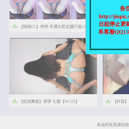
各
http://
日起停止更


【网易CC】伊伊 丰满大奶主播尺度G舞定
【网易C
系客服QQ1
制【1V-1.09G】
【2V-0.9G】


6个月前
1年前
0
6


【优尚舞姿】伊伊 七期【9V-2G】
【抖音】伊


2年前
3年前
0
44
本站所有资源均收