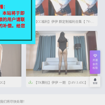
播：
相同，本站将于即
额的用户请联

.1G】
【CC福利】伊伊 群定制福利合集【 7V-
定的补偿。给您
1.27G】




2年前
0
56
0
46
开通
会员
权限

2G】
【TK舞社】伊伊 一期 【14V-3.45G】
客服




4年前
0
28
0
31
我们将尽快处理！