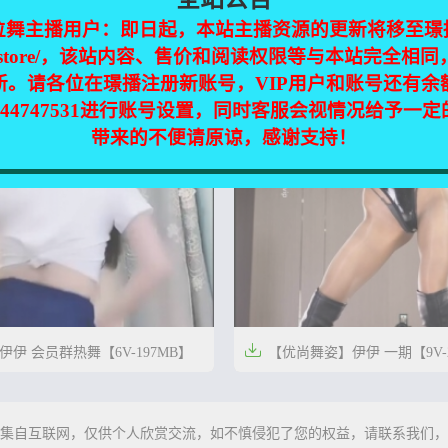
位舞主播用户：即日起，本站主播资源的更新将移至璟
jinpic.store/，该站内容、售价和阅读权限等与本站完全
新。请各位在璟播注册新账号，VIP用户和账号还有余

C】伊伊+小奶苗 定制热舞合集
【优尚舞姿】伊伊 二期【9V-2
344747531进行账号设置，同时客服会视情况给予一


2年前
0
19
带来的不便请原谅，感谢支持！

伊 会员群热舞【6V-197MB】
【优尚舞姿】伊伊 一期【9V-


3年前
0
21
集自互联网，仅供个人欣赏交流，如不慎侵犯了您的权益，请联系我们，