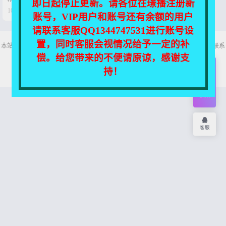
即日起停止更新。请各位在璟播注册新


10个月前
0
35
账号，VIP用户和账号还有余额的用户
请联系客服QQ1344747531进行账号设
置，同时客服会视情况给予一定的补
本站所有资源均收集自互联网，仅供个人欣赏交流，如不慎侵犯了您的权益，请联系
我们，我们将尽快处理！
偿。给您带来的不便请原谅，感谢支
Copyright © 2026
舞主播
网站地图
持！
开通
会员
权限
客服