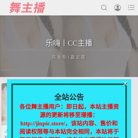



最新发布
乐嗨丨CC主播
国内主播
共发布1篇文章
国外主播
主播合集
×
充值&解压说明
正在为您加载新内容
全站公告
用户中心
各位舞主播用户：即日起，本站主播资
源的更新将移至璟播：
会员登陆
http://jinpic.store/，该站内容、售价和
阅读权限等与本站完全相同，本站将于

【乐嗨丨CC主播】温凉丨小珂
精选舞蹈合集【16V-1.54G】