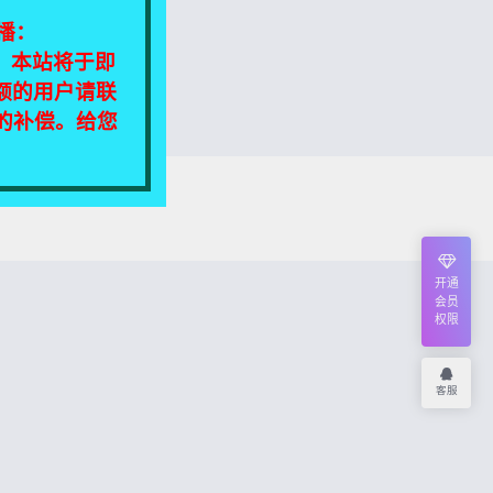
播：
相同，本站将于即
额的用户请联
定的补偿。给您
我们将尽快处理！
开通
会员
权限
客服