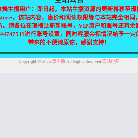
位舞主播用户：即日起，本站主播资源的更新将移至璟
jinpic.store/，该站内容、售价和阅读权限等与本站完全
新。请各位在璟播注册新账号，VIP用户和账号还有余
344747531进行账号设置，同时客服会视情况给予一
带来的不便请原谅，感谢支持！
集自互联网，仅供个人欣赏交流，如不慎侵犯了您的权益，请联系我们，
Copyright © 2026
舞主播
All Rights Reserved
网站地图