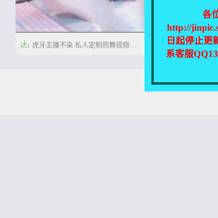
各
http://
日起停止更

虎牙主播不染 私人定制热舞视频
系客服QQ1
[75P/60V/1.75G]


5年前
0
83
本站所有资源均收