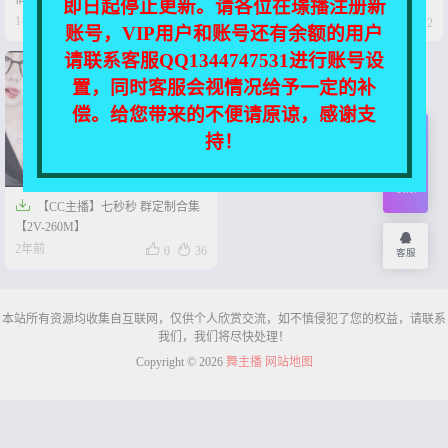
即日起停止更新。请各位在璟播注册新




1年前
2年前
0
14
0
22
账号，VIP用户和账号还有余额的用户
请联系客服QQ1344747531进行账号设
置，同时客服会视情况给予一定的补
偿。给您带来的不便请原谅，感谢支
持！
开通
会员
权限

【CC主播】七秒秒 群定制合集
【2V-260M】


2年前
0
36
客服
本站所有资源均收集自互联网，仅供个人欣赏交流，如不慎侵犯了您的权益，请联系
我们，我们将尽快处理！
Copyright © 2026
舞主播
网站地图