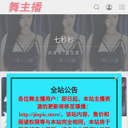



最新发布
七秒秒
国内主播
共发布3篇文章
国外主播
主播合集
×
充值&解压说明
正在为您加载新内容
全站公告
用户中心
各位舞主播用户：即日起，本站主播资
源的更新将移至璟播：
会员登陆
http://jinpic.store/，该站内容、售价和
阅读权限等与本站完全相同，本站将于


【CC】七秒秒 付费群定制热舞
【CC直播】七秒秒 付费群定制
情趣【2V-486MB】
热舞【2V-260M】