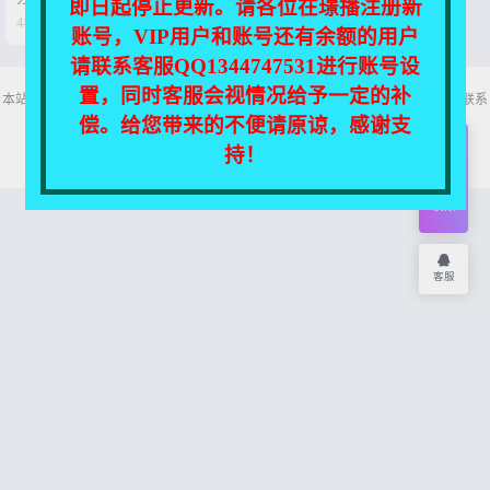
即日起停止更新。请各位在璟播注册新


4年前
0
244
账号，VIP用户和账号还有余额的用户
请联系客服QQ1344747531进行账号设
置，同时客服会视情况给予一定的补
本站所有资源均收集自互联网，仅供个人欣赏交流，如不慎侵犯了您的权益，请联系
我们，我们将尽快处理！
偿。给您带来的不便请原谅，感谢支
Copyright © 2026
舞主播
网站地图
持！
开通
会员
权限
客服