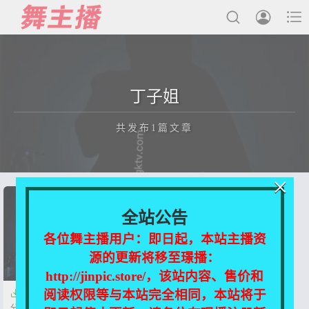



最新发布
丁子姐
国内主播
共发布1篇文章
国外主播
主播合集
×
充值&解压说明
正在为您加载新内容
全站公告
用户中心
各位舞主播用户：即日起，本站主播资
源的更新将移至璟播：
会员登陆
http://jinpic.store/，该站内容、售价和
阅读权限等与本站完全相同，本站将于

抖音-丁子姐 直播 影子舞[2V 11
分45/823.02 MB]