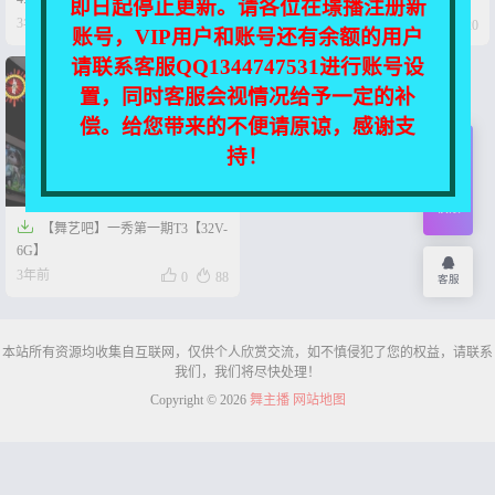
即日起停止更新。请各位在璟播注册新




3年前
3年前
0
30
0
20
账号，VIP用户和账号还有余额的用户
请联系客服QQ1344747531进行账号设
置，同时客服会视情况给予一定的补
偿。给您带来的不便请原谅，感谢支
持！
开通
会员
权限

【舞艺吧】一秀第一期T3【32V-
6G】


3年前
0
88
客服
本站所有资源均收集自互联网，仅供个人欣赏交流，如不慎侵犯了您的权益，请联系
我们，我们将尽快处理！
Copyright © 2026
舞主播
网站地图