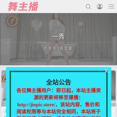



最新发布
一秀
国内主播
共发布3篇文章
国外主播
主播合集
×
充值&解压说明
正在为您加载新内容
全站公告
用户中心
各位舞主播用户：即日起，本站主播资
源的更新将移至璟播：
会员登陆
http://jinpic.store/，该站内容、售价和
阅读权限等与本站完全相同，本站将于


【舞艺吧】一秀3期 T3【16V-
【舞艺吧】一秀4期T1【12V-
4.3G】
2.9G】