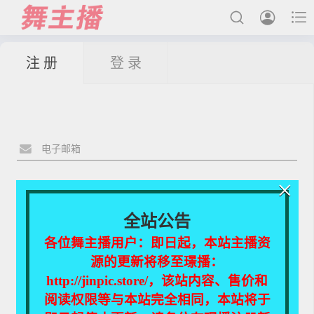



注 册
登 录
最新发布
国内主播
国外主播
主播合集
×
充值&解压说明
全站公告
用户中心
各位舞主播用户：即日起，本站主播资
源的更新将移至璟播：
会员登陆
http://jinpic.store/，该站内容、售价和
阅读权限等与本站完全相同，本站将于